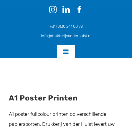
Ga
naar
inhoud
+31 (0)30 241 00 78
info@drukkerijvanderhulst.nl
Toggle
Navigation
Home
Posters en Flyers SPOED
A1 Poster Printen
A1 poster fullcolour printen op verschillende
Zakelijk Drukwerk
papiersoorten. Drukkerij van der Hulst levert uw