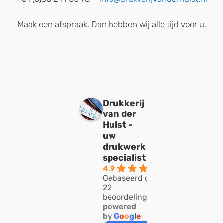
Maak een afspraak. Dan hebben wij alle tijd voor u.
Drukkerij
van der
Hulst -
uw
drukwerk
specialist
4.9
Gebaseerd op
22
beoordelingen
powered
by
G
o
o
g
l
e