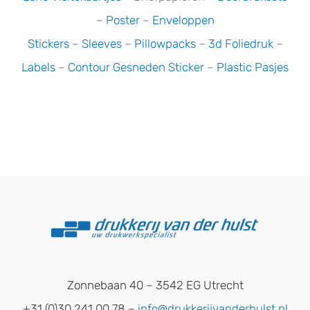
–
Poster
–
Enveloppen
Stickers
–
Sleeves
–
Pillowpacks
–
3d Foliedruk
–
Labels
–
Contour Gesneden Sticker
–
Plastic Pasjes
Zonnebaan 40 – 3542 EG Utrecht
+31 (0)30 241 00 78 –
info@drukkerijvanderhulst.nl