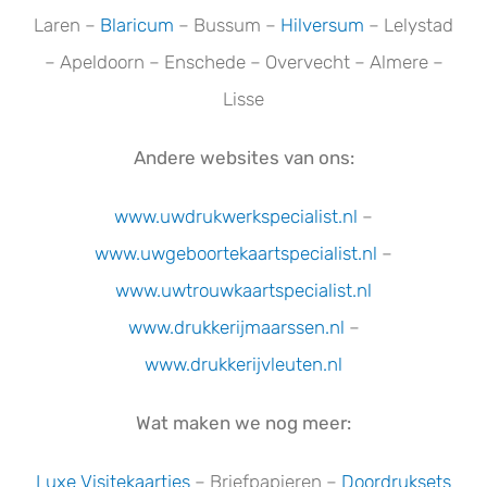
Laren –
Blaricum
– Bussum –
Hilversum
– Lelystad
– Apeldoorn – Enschede – Overvecht – Almere –
Lisse
Andere websites van ons:
www.uwdrukwerkspecialist.nl
–
www.uwgeboortekaartspecialist.n
l
–
www.uwtrouwkaartspecialist.nl
www.drukkerijmaarssen.nl
–
www.drukkerijvleuten.nl
Wat maken we nog meer:
Luxe Visitekaartjes
– Briefpapieren –
Doordruksets