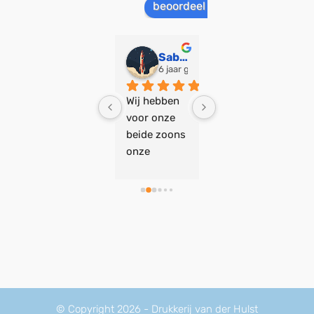
beoordeel ons op
Justian Driessen
Sabine Hermans
joelle zwaal
3 jaar geleden
6 jaar geleden
7 jaar geleden
Ontzettend 
Wij hebben 
Wij zijn heel 
blij met het 
voor onze 
blij met het 
resultaat, 
beide zoons 
geboortekaa
Bas denkt 
onze 
rtje dat 
mee en 
geboortekaa
Drukkerij 
kaarten 
rtjes door 
van der 
waren super 
Drukkerij 
Hulst voor 
snel in huis! 
van der 
onze 
Specifieke 
Hulst laten 
dochter 
aantalen, 
ontwerpen 
Luca heeft 
geen 
en drukken, 
gemaakt! De 
probleem. 
en we zijn 
communicat
Aanrader en 
heel 
ie met Bas 
© Copyright 2026 - Drukkerij van der Hulst