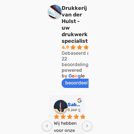
Drukkerij
van der
Hulst -
uw
drukwerk
specialist
4.9
Gebaseerd op
22
beoordelingen
powered
by
G
o
o
g
l
e
beoordeel ons op
Justian Driessen
Sabine Hermans
joelle zwaal
3 jaar geleden
6 jaar geleden
7 jaar geleden
Ontzettend 
Wij hebben 
Wij zijn heel 
blij met het 
voor onze 
blij met het 