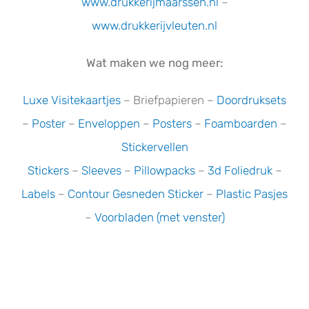
www.drukkerijmaarssen.nl
–
www.drukkerijvleuten.nl
Wat maken we nog meer:
Luxe Visitekaartjes
– Briefpapieren –
Doordruksets
–
Poster
–
Enveloppen
–
Posters
–
Foamboarden
–
Stickervellen
Stickers
–
Sleeves
–
Pillowpacks
–
3d Foliedruk
–
Labels
–
Contour Gesneden Sticker
–
Plastic Pasjes
–
Voorbladen (met venster)