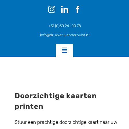
Ga
naar
inhoud
+31 (0)30 241 00 78
info@drukkerijvanderhulst.nl
Toggle
Navigation
Home
Posters en Flyers SPOED
Doorzichtige kaarten
printen
Zakelijk Drukwerk
Stuur een prachtige doorzichtige kaart naar uw