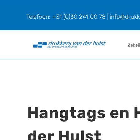
Ga
naar
Telefoon: +31 (0)30 241 00 78
|
info@drukke
inhoud
Zakel
Hangtags en H
der Hulst