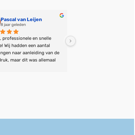
Pascal van Leijen
8 jaar geleden
9 jaar geleden
 professionele en snelle 
Wow, wat een meer dan gewe
e! Wij hadden een aantal 
service! We hebben de 
ingen naar aanleiding van de 
geboortekaartjes van onze 
ruk, maar dit was allemaal 
besteld. Ze zijn echt super m
nkel probleem. Zelfs last 
Erg blij mee! De service is ec
 nog een aanpassing laten 
fantastisch, erg snel en pers
wat resulteerde in een super 
Het meedenken in onze situa
n stoer geboortekaartje! 
wel echt uniek; Bas was zo l
rij van der Hulst is dus zeer 
bij ons aan huis, de stalen e
een aanbeveling!
kleur te laten zien en zelfs ..
vrije vrijdagmiddag de kaartj
ons thuis af te geven.  Echt
service, met mooie kwaliteit
drukwerk! Als we weer iets w