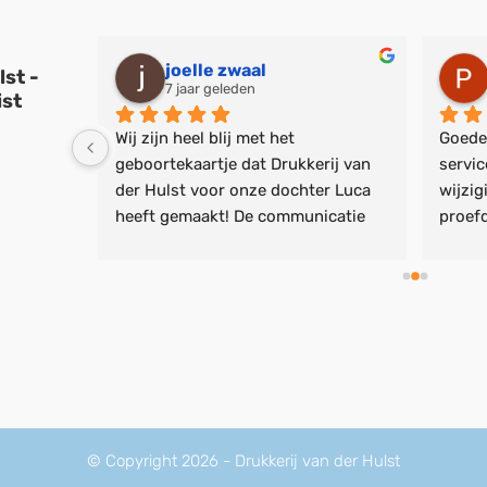
joelle zwaal
lst -
7 jaar geleden
ist
 zoons 
Wij zijn heel blij met het 
Goede,
 
geboortekaartje dat Drukkerij van 
servic
n 
der Hulst voor onze dochter Luca 
wijzig
e zijn 
heeft gemaakt! De communicatie 
proefd
aliteit, 
met Bas was snel en persoonlijk en 
geen e
ige 
het kaartje kon precies naar onze 
minute
de 
wensen worden aangepast. 
doen, 
ok heel 
Nogmaals veel dank!
lief e
Drukke
zeker 
© Copyright 2026 - Drukkerij van der Hulst