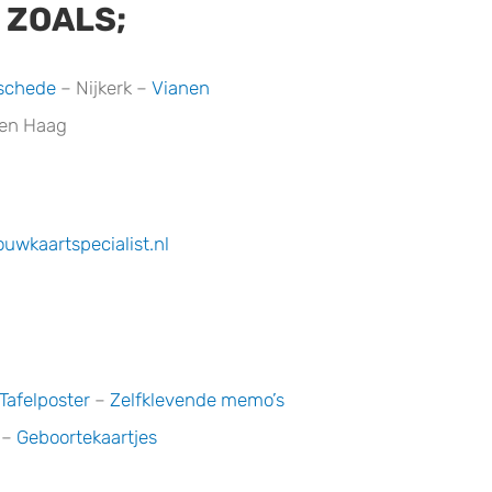
 ZOALS;
schede
– Nijkerk –
Vianen
Den Haag
wkaartspecialist.nl
Tafelposter
–
Zelfklevende memo’s
–
Geboortekaartjes