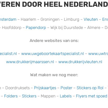
VEREN DOOR HEEL NEDERLAND
sterdam
– Haarlem – Groningen – Limburg –
Vleuten
–
En
– Hoofddorp –
Papendorp
– Wijk bij Duurstede – Almere – 
Andere websites van ons:
ialist.nl
–
www.uwgeboortekaartspecialist.n
l
–
www.uwtrou
www.drukkerijmaarssen.nl
–
www.drukkerijvleuten.nl
Wat maken we nog meer:
en – Doordruksets –
Prijskaartjes
–
Poster
–
Stickers op Rol
–
s –
Folders
–
Stickers
– Mappen –
Labels
–
Flyers met spoed