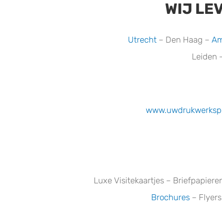
WIJ LE
Utrecht
– Den Haag –
Am
Leiden 
www.uwdrukwerkspec
Luxe Visitekaartjes – Briefpapier
Brochures
– Flyer