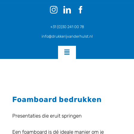
Ga
naar
inhoud
+31 (0)30 241 00 78
info@drukkerijvanderhulst.nl
Toggle
Navigation
Home
Posters en Flyers SPOED
Foamboard bedrukken
Presentaties die eruit springen
Zakelijk Drukwerk
Een foamboard is dé ideale manier om je