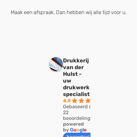
Maak een afspraak. Dan hebben wij alle tijd voor u.
Drukkerij
van der
Hulst -
uw
drukwerk
specialist
4.9
Gebaseerd op
22
beoordelingen
powered
by
G
o
o
g
l
e
beoordeel ons op