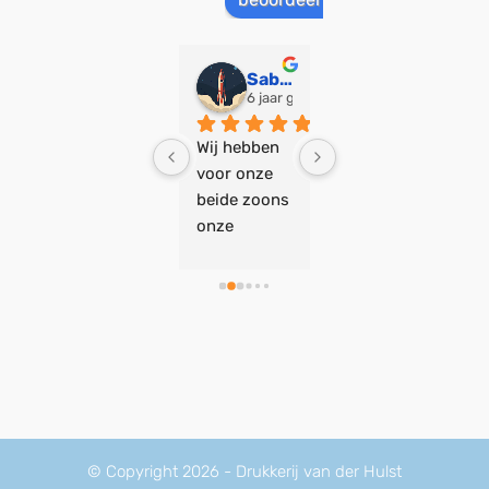
Justian Driessen
Sabine Hermans
joelle zwaal
3 jaar geleden
6 jaar geleden
7 jaar geleden
Ontzettend 
Wij hebben 
Wij zijn heel 
blij met het 
voor onze 
blij met het 
resultaat, 
beide zoons 
geboortekaa
Bas denkt 
onze 
rtje dat 
mee en 
geboortekaa
Drukkerij 
kaarten 
rtjes door 
van der 
waren super 
Drukkerij 
Hulst voor 
snel in huis! 
van der 
onze 
Specifieke 
Hulst laten 
dochter 
aantalen, 
ontwerpen 
Luca heeft 
geen 
en drukken, 
gemaakt! De 
probleem. 
en we zijn 
communicat
Aanrader en 
heel 
ie met Bas 
© Copyright 2026 - Drukkerij van der Hulst
kom zeker 
tevreden. 
was snel en 