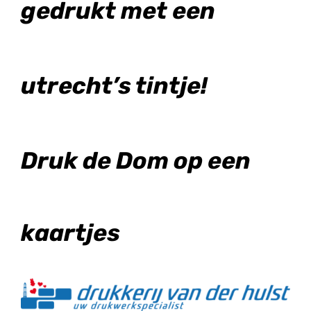
gedrukt met een
Geboortekaartjes
Trouwkaarten
utrecht’s tintje!
Contact
Druk de Dom op een
kaartjes