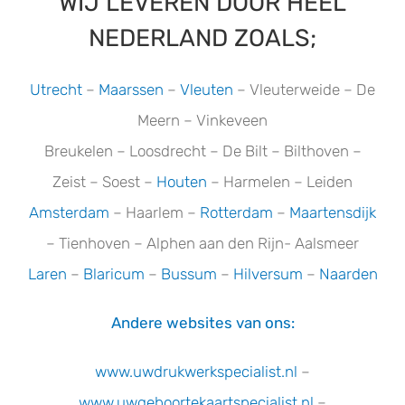
WIJ LEVEREN DOOR HEEL
NEDERLAND ZOALS;
Utrecht
–
Maarssen
–
Vleuten
– Vleuterweide – De
Meern – Vinkeveen
Breukelen – Loosdrecht – De Bilt – Bilthoven –
Zeist – Soest –
Houten
– Harmelen – Leiden
Amsterdam
– Haarlem –
Rotterdam
–
Maartensdijk
– Tienhoven – Alphen aan den Rijn- Aalsmeer
Laren
–
Blaricum
–
Bussum
–
Hilversum
–
Naarden
Andere websites van ons:
www.uwdrukwerkspecialist.nl
–
www.uwgeboortekaartspecialist.n
l
–