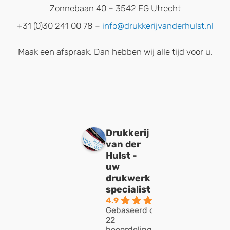
Zonnebaan 40 – 3542 EG Utrecht
+31 (0)30 241 00 78 –
info@drukkerijvanderhulst.nl
Maak een afspraak. Dan hebben wij alle tijd voor u.
Drukkerij
van der
Hulst -
uw
drukwerk
specialist
4.9
Gebaseerd op
22
beoordelingen