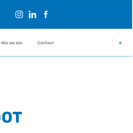
Toggle
Wie we zijn
Contact
Sliding
Bar
Area
HENKEN
OOT