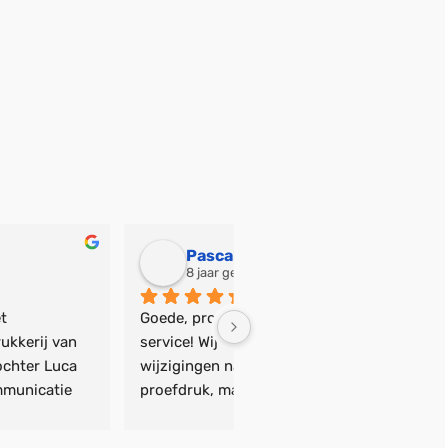
Pascal van Leijen
8 jaar geleden
9 jaar geleden
 professionele en snelle 
Wow, wat een meer dan gewe
e! Wij hadden een aantal 
service! We hebben de 
ingen naar aanleiding van de 
geboortekaartjes van onze 
ruk, maar dit was allemaal 
besteld. Ze zijn echt super m
nkel probleem. Zelfs last 
Erg blij mee! De service is ec
 nog een aanpassing laten 
fantastisch, erg snel en pers