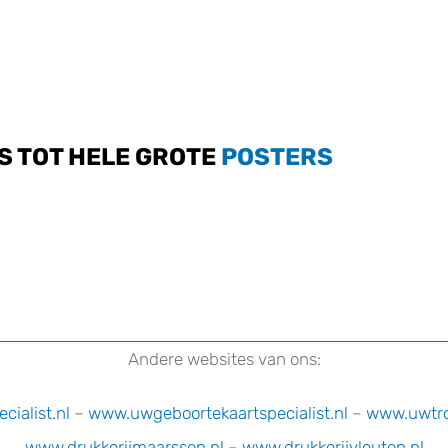
S TOT HELE GROTE
POSTERS
Andere websites van ons:
ialist.nl
–
www.uwgeboortekaartspecialist.n
l
–
www.uwtrou
www.drukkerijmaarssen.nl
–
www.drukkerijvleuten.nl