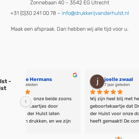
Zonnebaan 40 – 3542 EG Utrecht
+31 (0)30 241 00 78 –
info@drukkerijvanderhulst.nl
Maak een afspraak. Dan hebben wij alle tijd voor u.
joelle zwaal
lst -
7 jaar geleden
ist
 zoons 
Wij zijn heel blij met het 
Goede,
 
geboortekaartje dat Drukkerij van 
servic
n 
der Hulst voor onze dochter Luca 
wijzig
e zijn 
heeft gemaakt! De communicatie 
proefd
aliteit, 
met Bas was snel en persoonlijk en 
geen e
ige 
het kaartje kon precies naar onze 
minute