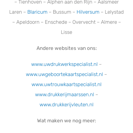
– Tienhoven – Alphen aan den Rijn – Aalsmeer
Laren –
Blaricum
– Bussum –
Hilversum
– Lelystad
– Apeldoorn – Enschede – Overvecht – Almere –
Lisse
Andere websites van ons:
www.uwdrukwerkspecialist.nl
–
www.uwgeboortekaartspecialist.n
l
–
www.uwtrouwkaartspecialist.nl
www.drukkerijmaarssen.nl
–
www.drukkerijvleuten.nl
Wat maken we nog meer: