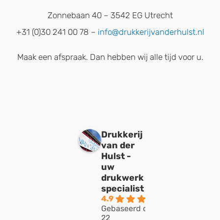
Zonnebaan 40 – 3542 EG Utrecht
+31 (0)30 241 00 78 –
info@drukkerijvanderhulst.nl
Maak een afspraak. Dan hebben wij alle tijd voor u.
Drukkerij
van der
Hulst -
uw
drukwerk
specialist
4.9
Gebaseerd op
22