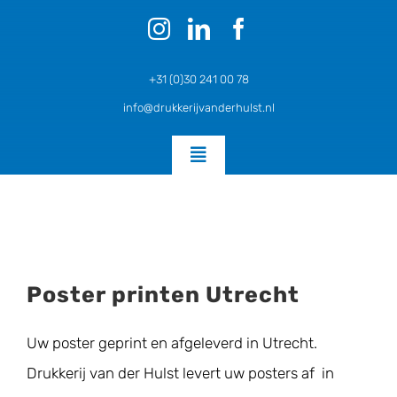
Ga
naar
inhoud
+31 (0)30 241 00 78
info@drukkerijvanderhulst.nl
Toggle
Navigation
Home
Posters en Flyers SPOED
Poster printen Utrecht
Uw poster geprint en afgeleverd in Utrecht.
Zakelijk Drukwerk
Drukkerij van der Hulst levert uw posters af in